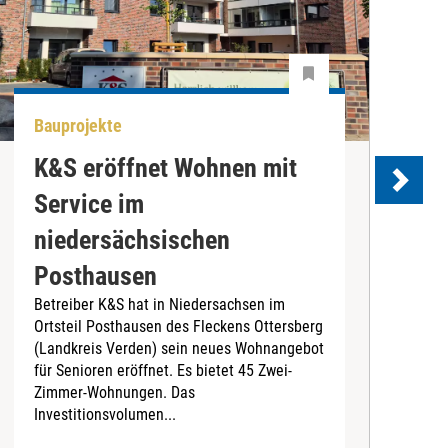
Bauprojekte
A
K&S eröffnet Wohnen mit
Service im
D
niedersächsischen
S
Posthausen
C
e
Betreiber K&S hat in Niedersachsen im
t
Ortsteil Posthausen des Fleckens Ottersberg
B
(Landkreis Verden) sein neues Wohnangebot
für Senioren eröffnet. Es bietet 45 Zwei-
Zimmer-Wohnungen. Das
Investitionsvolumen...