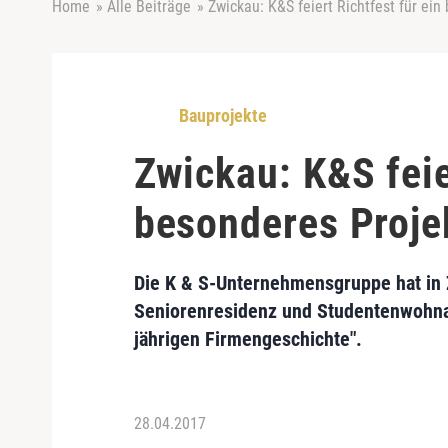
Home
»
Alle Beiträge
»
Zwickau: K&S feiert Richtfest für ein
Bauprojekte
Zwickau: K&S feie
besonderes Proje
Die
K & S-Unternehmensgruppe
hat in
Seniorenresidenz und Studentenwohn
jährigen Firmengeschichte".
28.04.2017