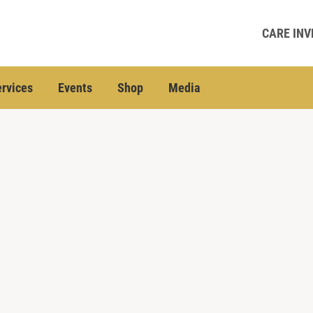
CARE INV
rvices
Events
Shop
Media