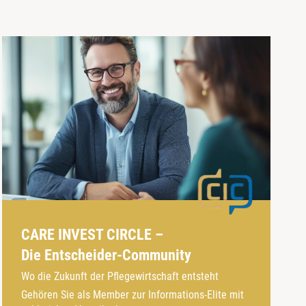
CARE INVEST CIRCLE –
Die Entscheider-Community
Wo die Zukunft der Pflegewirtschaft entsteht
Gehören Sie als Member zur Informations-Elite mit