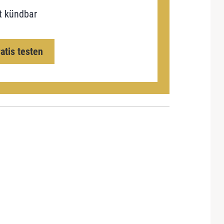
t kündbar
ratis testen