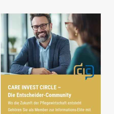
CARE INVEST CIRCLE –
Die Entscheider-Community
Wo die Zukunft der Pflegewirtschaft entsteht
Gehören Sie als Member zur Informations-Elite mit