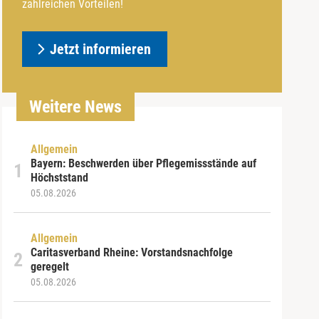
zahlreichen Vorteilen!
Jetzt informieren
Weitere News
Allgemein
Bayern: Beschwerden über Pflegemissstände auf
Höchststand
05.08.2026
Allgemein
Caritasverband Rheine: Vorstandsnachfolge
geregelt
05.08.2026