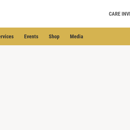
CARE INV
rvices
Events
Shop
Media