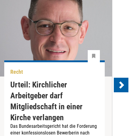
Recht
R
Urteil: Kirchlicher
B
Arbeitgeber darf
R
Mitgliedschaft in einer
W
Kirche verlangen
o
Das Bundesarbeitsgericht hat die Forderung
B
einer konfessionslosen Bewerberin nach
s