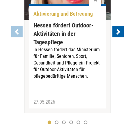
Aktivierung und Betreuung
Akt
Hessen fördert Outdoor-
Dem
Aktivitäten in der
Sc
Tagespflege
Se
In Hessen fördert das Ministerium
Stud
für Familie, Senioren, Sport,
habe
Gesundheit und Pflege ein Projekt
von
für Outdoor-Aktivitäten für
und
pflegebedürftige Menschen.
zus
mit
zu s
27.05.2026
14.