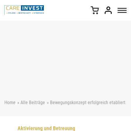
Z
u
m
I
n
h
a
l
t
s
p
r
i
n
g
e
Home
»
Alle Beiträge
»
Bewegungskonzept erfolgreich etabliert
n
Aktivierung und Betreuung