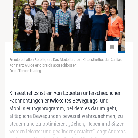
Freude bei allen Beteiligten: Das Modellprojekt Kinaesthetics der Caritas
Konstanz wurde erfolgreich abgeschlossen.
Foto: Torben Nuding
Kinaesthetics ist ein von Experten unterschiedlicher
Fachrichtungen entwickeltes Bewegungs- und
Mobilisierungsprogramm, bei dem es darum geht,
alltägliche Bewegungen bewusst wahrzunehmen, zu
steuern und zu optimieren. „Gehen, Heben und Sitzen
werden leichter und gesünder gestaltet“, sagt Andreas