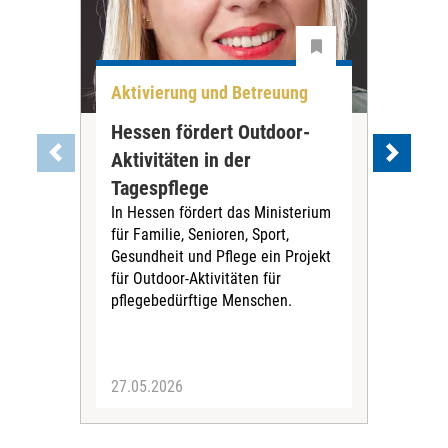
Aktivierung und Betreuung
Akt
Hessen fördert Outdoor-
Dem
Aktivitäten in der
Sc
Tagespflege
Se
In Hessen fördert das Ministerium
Stud
für Familie, Senioren, Sport,
habe
Gesundheit und Pflege ein Projekt
von
für Outdoor-Aktivitäten für
und
pflegebedürftige Menschen.
zus
mit
zu s
27.05.2026
14.