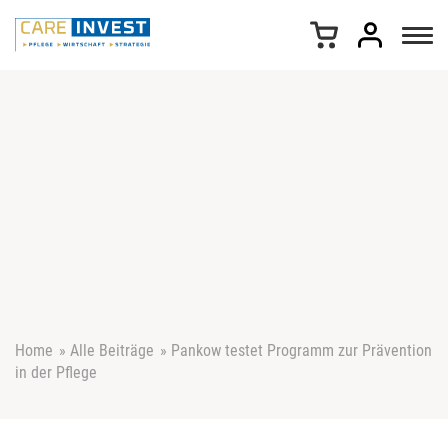
Z
u
m
I
n
h
a
l
t
s
p
r
i
n
g
e
Home
»
Alle Beiträge
»
Pankow testet Programm zur Prävention
n
in der Pflege