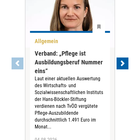
Allgemein
Aus
Verband: „Pflege ist
Aus
Ausbildungsberuf Nummer
Dia
eins“
Fra
Laut einer aktuellen Auswertung
aus
des Wirtschafts- und
Die
Sozialwissenschaftlichen Instituts
Fran
der Hans-Böckler-Stiftung
Aus
verdienen nach TvÖD vergütete
drit
Pflege-Auszubildende
Pfl
durchschnittlich 1.491 Euro im
wor
Monat...
04.08.2026
16.