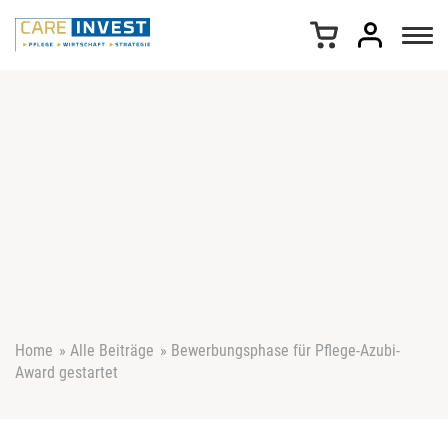
Z
u
m
I
n
h
a
l
t
s
p
r
i
n
g
e
Home
»
Alle Beiträge
»
Bewerbungsphase für Pflege-Azubi-
n
Award gestartet