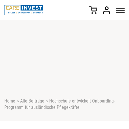
Z
u
m
I
n
h
a
l
t
s
p
r
i
n
g
e
Home
»
Alle Beiträge
»
Hochschule entwickelt Onboarding-
n
Programm für ausländische Pflegekräfte