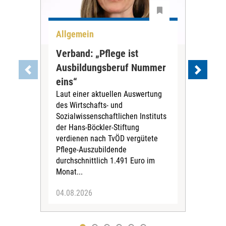
Allgemein
Aus
Verband: „Pflege ist
Aus
Ausbildungsberuf Nummer
Dia
eins“
Fra
Laut einer aktuellen Auswertung
aus
des Wirtschafts- und
Die
Sozialwissenschaftlichen Instituts
Fran
der Hans-Böckler-Stiftung
Aus
verdienen nach TvÖD vergütete
drit
Pflege-Auszubildende
Pfl
durchschnittlich 1.491 Euro im
wor
Monat...
04.08.2026
16.