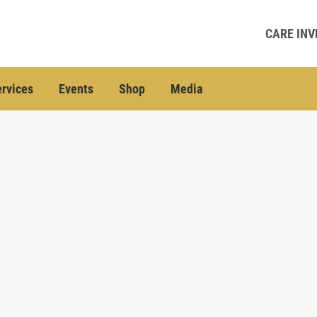
CARE INV
rvices
Events
Shop
Media