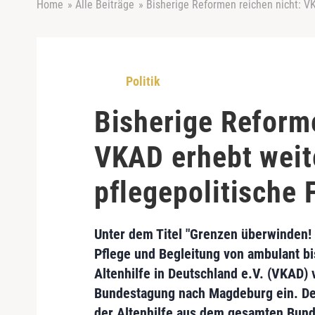
Home
»
Alle Beiträge
»
Bisherige Reformen reichen nicht: V
Politik
Bisherige Reforme
VKAD erhebt weit
pflegepolitische
Unter dem Titel "
Grenzen überwinden!
Pflege und Begleitung von ambulant bis
Altenhilfe in Deutschland e.V. (VKAD)
v
Bundestagung
nach Magdeburg ein. De
der Altenhilfe aus dem gesamten Bund