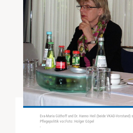
Eva-Maria Güthoff und Dr. Hanno Heil (beide VKAD-Vorstand) s
Pflegepolitik vor.Foto: Holger Göpel
-