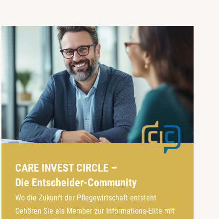
CARE INVEST CIRCLE –
Die Entscheider-Community
Wo die Zukunft der Pflegewirtschaft entsteht
Gehören Sie als Member zur Informations-Elite mit