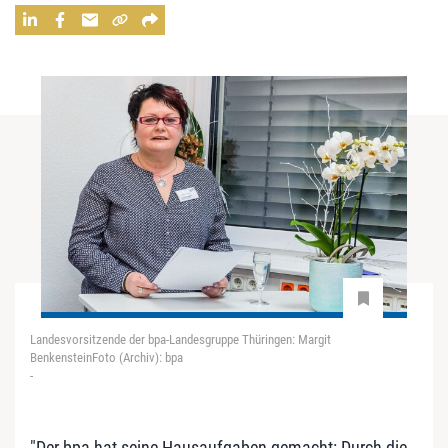
Landesvorsitzende der bpa-Landesgruppe Thüringen: Margit
BenkensteinFoto (Archiv): bpa
-
"Der bpa hat seine Hausaufgaben gemacht: Durch die