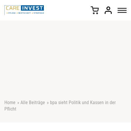
Z
u
m
I
n
h
a
l
t
s
p
r
i
n
g
e
Home
»
Alle Beiträge
»
bpa sieht Politik und Kassen in der
n
Pflicht