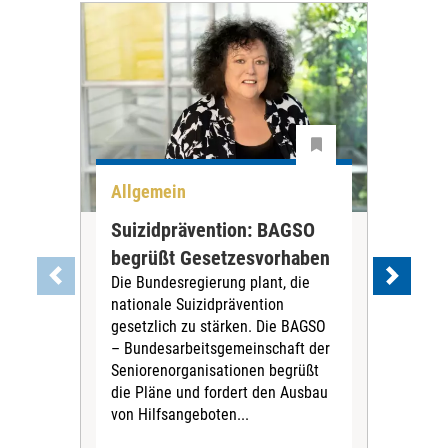
Allgemein
All
Suizidprävention: BAGSO
Deb
begrüßt Gesetzesvorhaben
Dia
Die Bundesregierung plant, die
Ste
nationale Suizidprävention
„Ein
gesetzlich zu stärken. Die BAGSO
zum 
– Bundesarbeitsgemeinschaft der
Fac
Seniorenorganisationen begrüßt
soz
die Pläne und fordert den Ausbau
Wehr
von Hilfsangeboten...
Sabi
der 