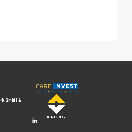
ork GmbH &
r