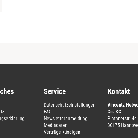
iches
Service
Kontakt
m
Datenschutzeinstellungen
Vincentz Netw
tz
FAQ
Co. KG
ungserklärung
Newsletteranmeldung
Plathnerstr. 4c
Mediadaten
30175 Hannove
Verträge kündigen