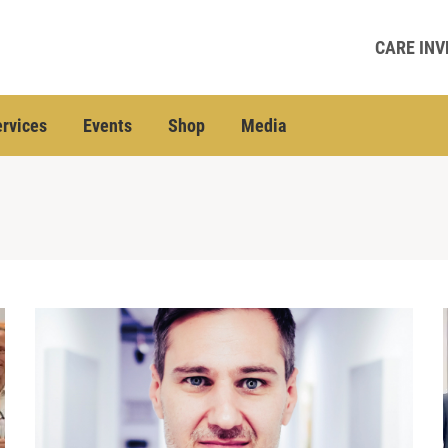
CARE INV
rvices
Events
Shop
Media