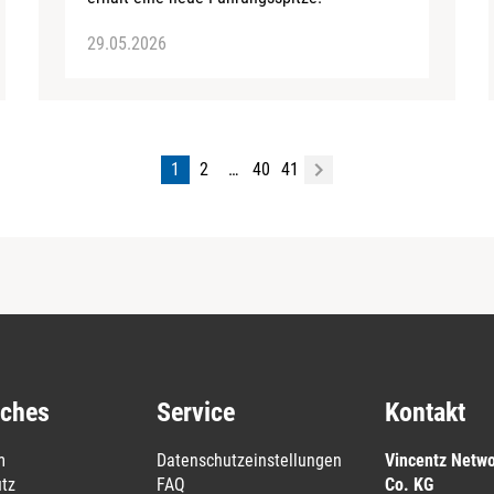
29.05.2026
1
2
…
40
41
iches
Service
Kontakt
m
Datenschutzeinstellungen
Vincentz Netw
tz
FAQ
Co. KG