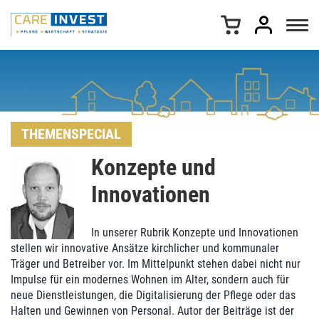
Z
u
m
I
n
h
a
l
t
THEMENSPECIAL
s
Konzepte und
p
r
Innovationen
i
n
g
In unserer Rubrik Konzepte und Innovationen
e
stellen wir innovative Ansätze kirchlicher und kommunaler
n
Träger und Betreiber vor. Im Mittelpunkt stehen dabei nicht nur
Impulse für ein modernes Wohnen im Alter, sondern auch für
neue Dienstleistungen, die Digitalisierung der Pflege oder das
Halten und Gewinnen von Personal. Autor der Beiträge ist der