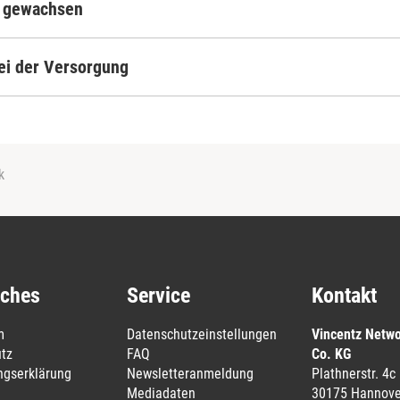
k gewachsen
ei der Versorgung
k
iches
Service
Kontakt
m
Datenschutzeinstellungen
Vincentz Netw
tz
FAQ
Co. KG
ungserklärung
Newsletteranmeldung
Plathnerstr. 4c
Mediadaten
30175 Hannove