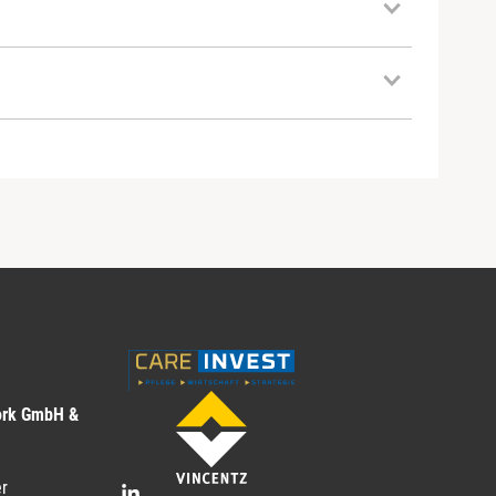
ork GmbH &
r