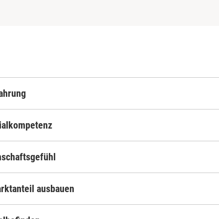
fahrung
zialkompetenz
nschaftsgefühl
arktanteil ausbauen