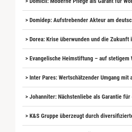
> Domicil: Moderne Pflege als ­Garant für Wo
> Domidep: Aufstrebender ­Akteur am deuts
> Dorea: Krise überwunden und die Zukunft 
> Evangelische Heimstiftung – auf stetige
> Inter Pares: Wertschätzender Umgang mit a
> Johanniter: Nächstenliebe als Garantie für
> K&S Gruppe überzeugt durch diversifizier