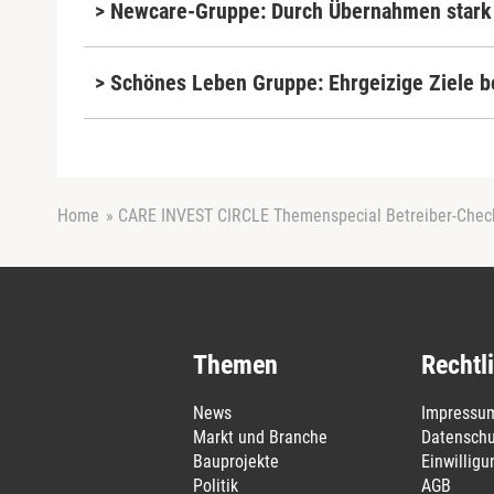
> Newcare-Gruppe: Durch Übernahmen star
> Schönes Leben Gruppe: Ehrgeizige Ziele b
Home
»
CARE INVEST CIRCLE Themenspecial Betreiber-Chec
Themen
Rechtl
News
Impressu
Markt und Branche
Datenschu
Bauprojekte
Einwillig
Politik
AGB