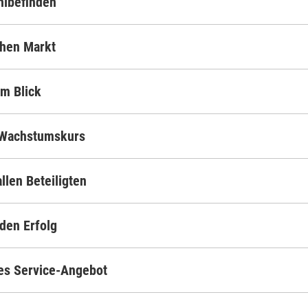
hlbefinden
chen Markt
im Blick
m Wachstumskurs
llen Beteiligten
 den Erfolg
tes Service-Angebot