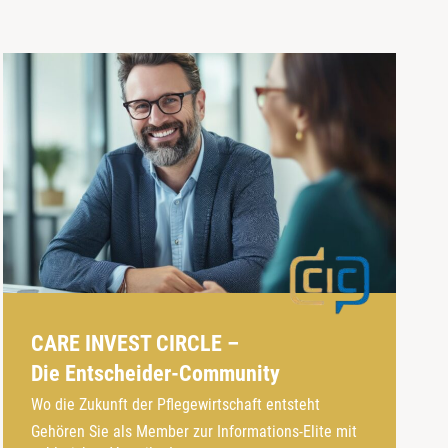
CARE INVEST CIRCLE –
Die Entscheider-Community
Wo die Zukunft der Pflegewirtschaft entsteht
Gehören Sie als Member zur Informations-Elite mit