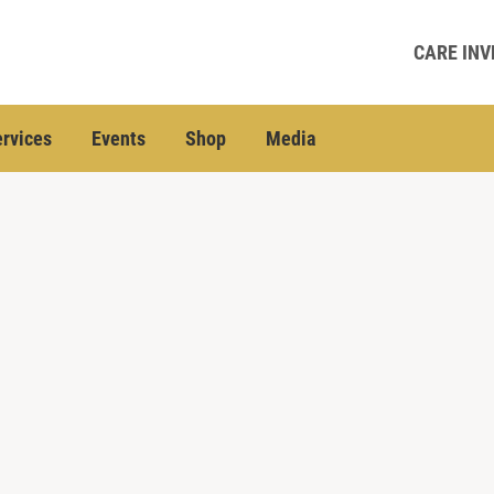
CARE INV
rvices
Events
Shop
Media