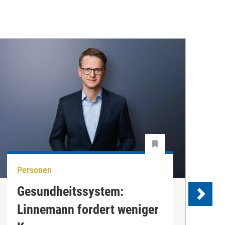
Personen
P
Gesundheitssystem:
K
Linnemann fordert weniger
w