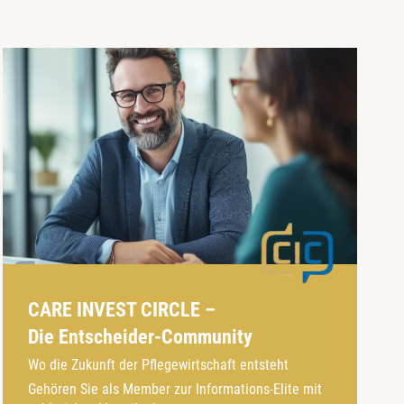
CARE INVEST CIRCLE –
Die Entscheider-Community
Wo die Zukunft der Pflegewirtschaft entsteht
Gehören Sie als Member zur Informations-Elite mit