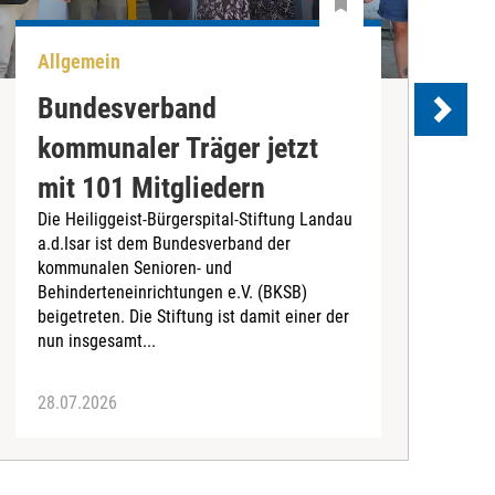
Allgemein
U
Bundesverband
kommunaler Träger jetzt
e
mit 101 Mitgliedern
Die Heiliggeist-Bürgerspital-Stiftung Landau
D
a.d.Isar ist dem Bundesverband der
C
kommunalen Senioren- und
T
Behinderteneinrichtungen e.V. (BKSB)
„
beigetreten. Die Stiftung ist damit einer der
e
nun insgesamt...
28.07.2026
2