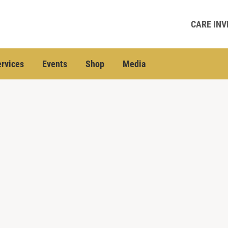
CARE INV
rvices
Events
Shop
Media