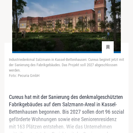
Industriedenkmal Salzmann in Kassel-Bettenhausen: Cureus beginnt jetzt mit
der Sanierung des Fabrikgebäudes. Das Projekt soll 2027 abgeschlossen
werden.
Foto: Pecuria GmbH
Cureus hat mit der Sanierung des denkmalgeschützten
Fabrikgebäudes auf dem Salzmann-Areal in Kassel-
Bettenhausen begonnen. Bis 2027 sollen dort 96 sozial
geförderte Wohnungen sowie eine Seniorenresidenz
mit 163 Plätzen entstehen. Wie das Unternehmen