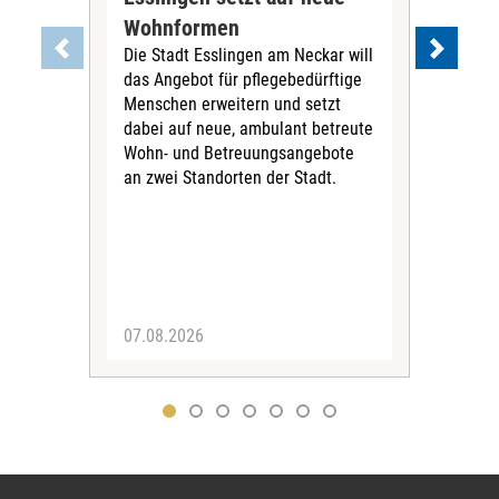
Wohnformen
Cur
Die Stadt Esslingen am Neckar will
Pe
das Angebot für pflegebedürftige
Der 
Menschen erweitern und setzt
im 
dabei auf neue, ambulant betreute
neu
Wohn- und Betreuungsangebote
wird
an zwei Standorten der Stadt.
Com
07.08.2026
04.