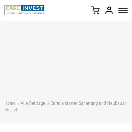
Z
u
m
I
n
h
a
l
t
s
p
r
i
n
g
e
Home
»
Alle Beiträge
»
Cureus startet Sanierung und Neubau in
n
Kassel