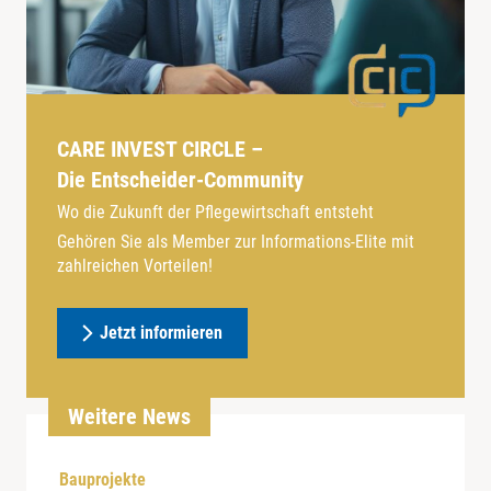
CARE INVEST CIRCLE –
Die Entscheider-Community
Wo die Zukunft der Pflegewirtschaft entsteht
Gehören Sie als Member zur Informations-Elite mit
zahlreichen Vorteilen!
Jetzt informieren
Weitere News
Bauprojekte