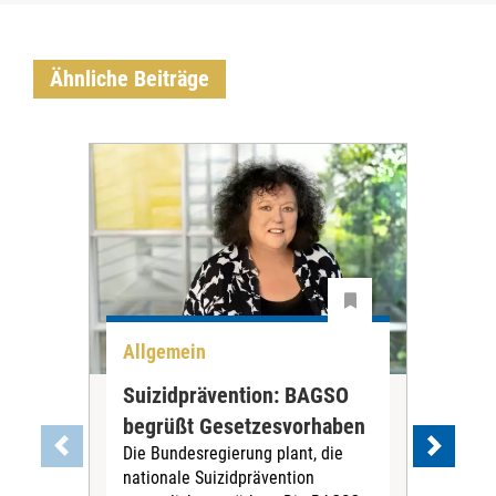
Ähnliche Beiträge
Allgemein
All
Suizidprävention: BAGSO
Deb
begrüßt Gesetzesvorhaben
Dia
Die Bundesregierung plant, die
Ste
nationale Suizidprävention
„Ein