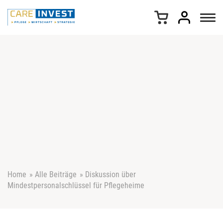
Z
u
m
I
n
h
a
l
t
s
p
r
i
n
g
e
Home
»
Alle Beiträge
»
Diskussion über
n
Mindestpersonalschlüssel für Pflegeheime