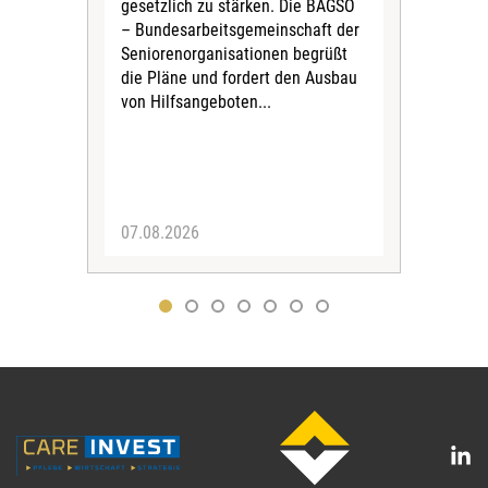
gesetzlich zu stärken. Die BAGSO
zum 
– Bundesarbeitsgemeinschaft der
Fac
Seniorenorganisationen begrüßt
soz
die Pläne und fordert den Ausbau
Wehr
von Hilfsangeboten...
Sabi
der 
07.08.2026
07.