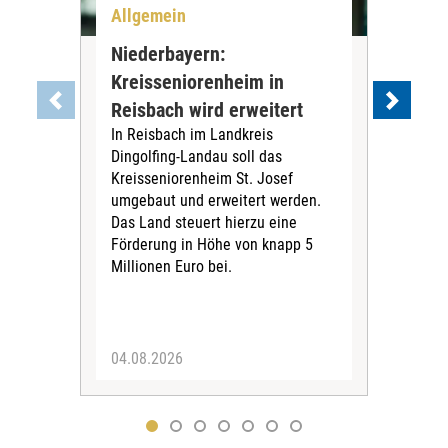
Allgemein
All
Niederbayern:
DAK
Kreisseniorenheim in
Pr
Reisbach wird erweitert
Ko
In Reisbach im Landkreis
Die
Dingolfing-Landau soll das
Gesu
Kreisseniorenheim St. Josef
Jah
umgebaut und erweitert werden.
Alle
Das Land steuert hierzu eine
Kra
Förderung in Höhe von knapp 5
Kass
Millionen Euro bei.
insg
Euro
04.08.2026
31.