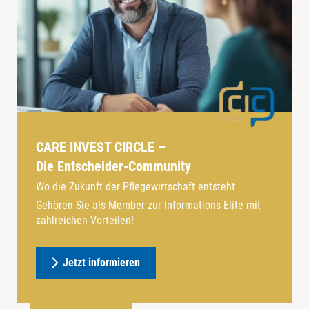
CARE INVEST CIRCLE –
Die Entscheider-Community
Wo die Zukunft der Pflegewirtschaft entsteht
Gehören Sie als Member zur Informations-Elite mit
zahlreichen Vorteilen!
Jetzt informieren