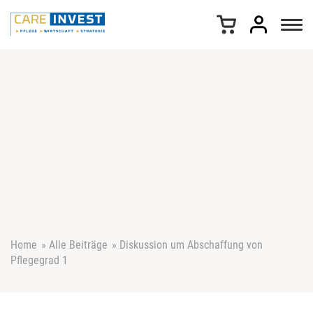
Z
u
m
I
n
h
a
l
t
s
p
r
i
n
g
e
Home
»
Alle Beiträge
»
Diskussion um Abschaffung von
n
Pflegegrad 1