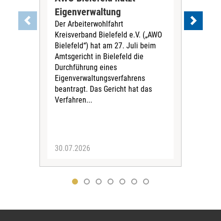
Eigenverwaltung
Trä
Der Arbeiterwohlfahrt
zu
Kreisverband Bielefeld e.V. („AWO
Die
Bielefeld“) hat am 27. Juli beim
wird
Amtsgericht in Bielefeld die
der
Durchführung eines
zus
Eigenverwaltungsverfahrens
der
beantragt. Das Gericht hat das
vor 
Verfahren...
werd
30.07.2026
29.