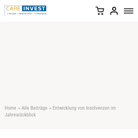
Z
u
m
I
n
h
a
l
t
s
p
r
i
n
g
e
Home
»
Alle Beiträge
»
Entwicklung von Insolvenzen im
n
Jahresrückblick