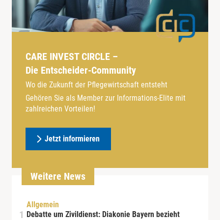
CARE INVEST CIRCLE –
Die Entscheider-Community
Wo die Zukunft der Pflegewirtschaft entsteht
Gehören Sie als Member zur Informations-Elite mit
zahlreichen Vorteilen!
Jetzt informieren
Weitere News
Allgemein
Debatte um Zivildienst: Diakonie Bayern bezieht