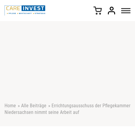
Z
u
m
I
n
h
a
l
t
s
p
r
i
n
g
e
Home
»
Alle Beiträge
»
Errichtungsausschuss der Pflegekammer
n
Niedersachsen nimmt seine Arbeit auf