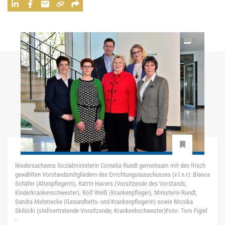
Niedersachsens Sozialministerin Cornelia Rundt gemeinsam mit den frisch
gewählten Vorstandsmitgliedern des Errichtungsausschusses (v.l.n.r): Bianca
Schäfer (Altenpflegerin), Katrin Havers (Vorsitzende des Vorstands;
Kinderkrankenschwester), Rolf Weiß (Krankenpfleger), Ministerin Rundt,
Sandra Mehmecke (Gesundheits- und Krankenpflegerin) sowie Monika
Skibicki (stellvertretende Vorsitzende; Krankenhschwester)Foto: Tom Figiel
-