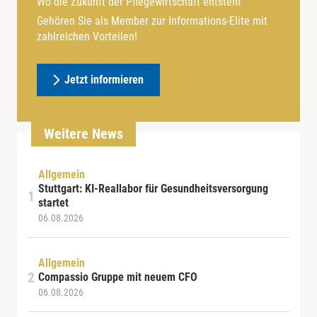
Wo die Zukunft der Pflegewirtschaft entsteht
Gehören Sie als Member zur Informations-Elite mit
zahlreichen Vorteilen!
Jetzt informieren
Weitere News
Allgemein
Stuttgart: KI-Reallabor für Gesundheitsversorgung
startet
06.08.2026
Allgemein
Compassio Gruppe mit neuem CFO
06.08.2026