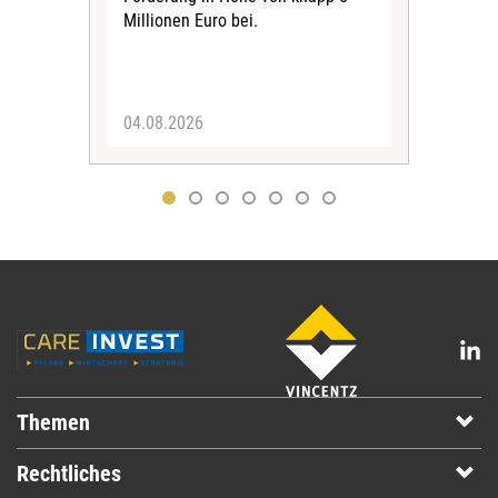
Millionen Euro bei.
insg
Euro
04.08.2026
31.
Themen
Rechtliches