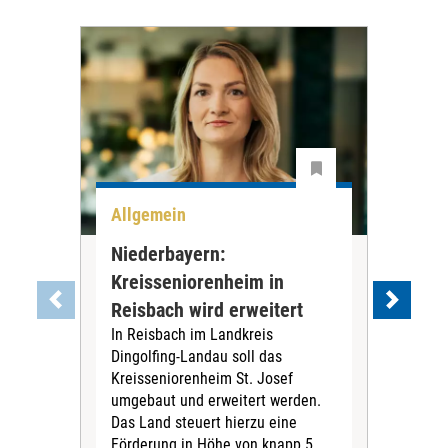
Allgemein
All
Niederbayern:
DAK
Kreisseniorenheim in
Pr
Reisbach wird erweitert
Ko
In Reisbach im Landkreis
Die
Dingolfing-Landau soll das
Gesu
Kreisseniorenheim St. Josef
Jah
umgebaut und erweitert werden.
Alle
Das Land steuert hierzu eine
Kra
Förderung in Höhe von knapp 5
Kass