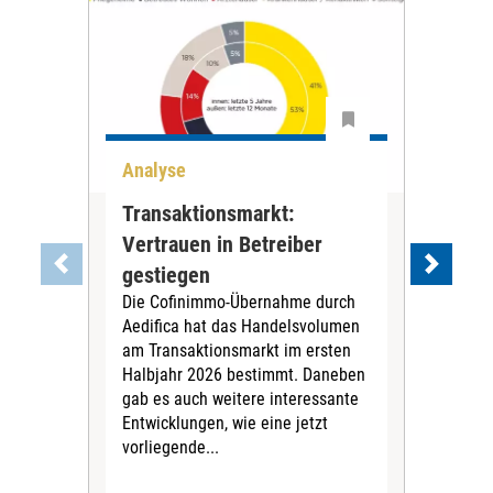
Analyse
Ana
Transaktionsmarkt:
Um
Vertrauen in Betreiber
Woh
Ein
gestiegen
Bet
Die Cofinimmo-Übernahme durch
jetz
Aedifica hat das Handelsvolumen
Toch
am Transaktionsmarkt im ersten
gest
Halbjahr 2026 bestimmt. Daneben
Mar
gab es auch weitere interessante
erfa
Entwicklungen, wie eine jetzt
vorliegende...