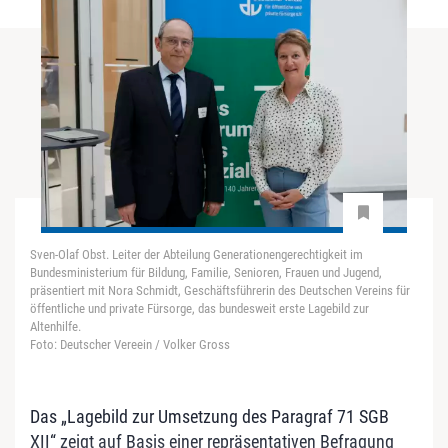
Sven-Olaf Obst. Leiter der Abteilung Generationengerechtigkeit im
Bundesministerium für Bildung, Familie, Senioren, Frauen und Jugend,
präsentiert mit Nora Schmidt, Geschäftsführerin des Deutschen Vereins für
öffentliche und private Fürsorge, das bundesweit erste Lagebild zur
Altenhilfe.
Foto: Deutscher Vereein / Volker Gross
Das „Lagebild zur Umsetzung des Paragraf 71 SGB
XII“ zeigt auf Basis einer repräsentativen Befragung