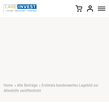
Z
u
m
I
n
h
a
l
t
s
p
r
i
n
g
e
Home
»
Alle Beiträge
»
Erstmals bundesweites Lagebild zur
n
Altenhilfe veröffentlicht