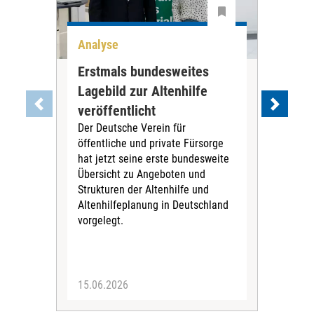
Analyse
Ana
Erstmals bundesweites
Um
Lagebild zur Altenhilfe
Woh
Ein
veröffentlicht
Bet
Der Deutsche Verein für
jetz
öffentliche und private Fürsorge
Toch
hat jetzt seine erste bundesweite
gest
Übersicht zu Angeboten und
Mar
Strukturen der Altenhilfe und
erfa
Altenhilfeplanung in Deutschland
vorgelegt.
15.06.2026
10.