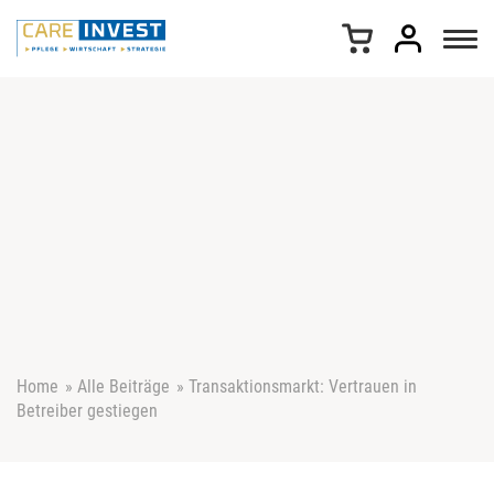
Z
u
m
I
n
h
a
l
t
s
p
r
i
n
g
e
Home
»
Alle Beiträge
»
Transaktionsmarkt: Vertrauen in
n
Betreiber gestiegen