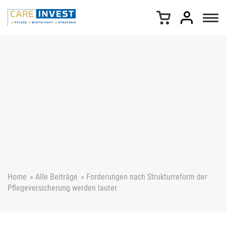
Z
u
m
I
n
h
a
l
t
s
p
r
i
n
g
e
Home
»
Alle Beiträge
»
Forderungen nach Strukturreform der
n
Pflegeversicherung werden lauter