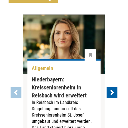
Allgemein
All
Niederbayern:
DAK
Kreisseniorenheim in
Pr
Reisbach wird erweitert
Ko
In Reisbach im Landkreis
Die
Dingolfing-Landau soll das
Gesu
Kreisseniorenheim St. Josef
Jah
umgebaut und erweitert werden.
Alle
Das Land steuert hierzu eine
Kra