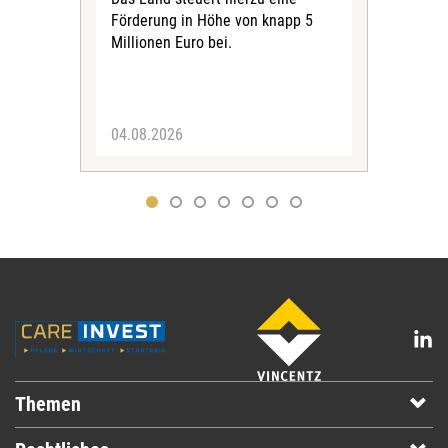
Förderung in Höhe von knapp 5
Kass
Millionen Euro bei.
insg
Euro
04.08.2026
31.
Themen