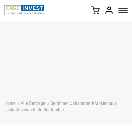
Z
u
m
I
n
h
a
l
t
s
p
r
i
n
g
e
Home
»
Alle Beiträge
»
Genthiner Johanniter Krankenhaus
n
schließt schon Ende September