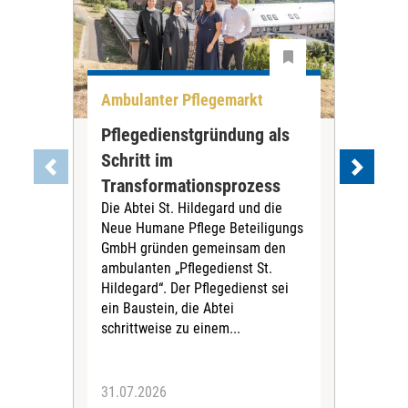
Ambulanter Pflegemarkt
Unt
Pflegedienstgründung als
AWO
Schritt im
Eig
Der 
Transformationsprozess
Krei
Die Abtei St. Hildegard und die
Biel
Neue Humane Pflege Beteiligungs
Amts
GmbH gründen gemeinsam den
Dur
ambulanten „Pflegedienst St.
Eig
Hildegard“. Der Pflegedienst sei
bean
ein Baustein, die Abtei
Verf
schrittweise zu einem...
31.07.2026
30.