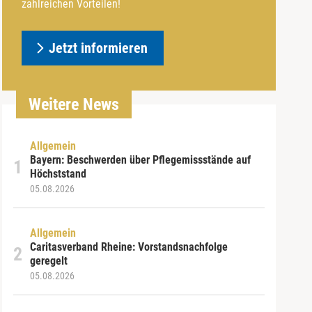
zahlreichen Vorteilen!
Jetzt informieren
Weitere News
Allgemein
Bayern: Beschwerden über Pflegemissstände auf
Höchststand
05.08.2026
Allgemein
Caritasverband Rheine: Vorstandsnachfolge
geregelt
05.08.2026