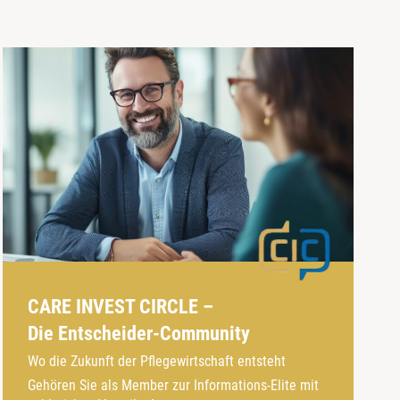
CARE INVEST CIRCLE –
Die Entscheider-Community
Wo die Zukunft der Pflegewirtschaft entsteht
Gehören Sie als Member zur Informations-Elite mit