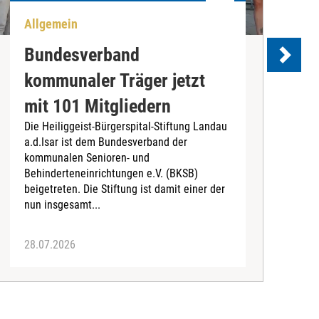
Allgemein
U
Bundesverband
kommunaler Träger jetzt
e
mit 101 Mitgliedern
Die Heiliggeist-Bürgerspital-Stiftung Landau
D
a.d.Isar ist dem Bundesverband der
C
kommunalen Senioren- und
T
Behinderteneinrichtungen e.V. (BKSB)
„
beigetreten. Die Stiftung ist damit einer der
e
nun insgesamt...
28.07.2026
2