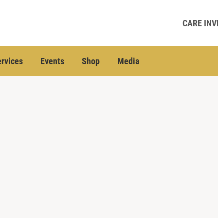
CARE INV
rvices
Events
Shop
Media