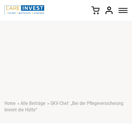
Z
u
m
I
n
h
a
l
t
s
p
r
i
n
g
e
Home
»
Alle Beiträge
»
GKV-Chef: „Bei der Pflegeversicherung
n
brennt die Hütte“