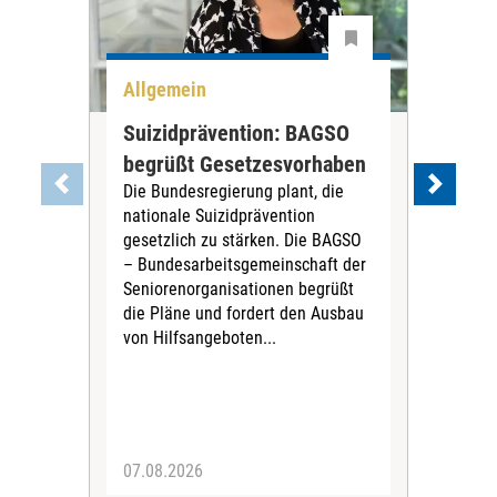
Allgemein
All
Suizidprävention: BAGSO
Deb
begrüßt Gesetzesvorhaben
Dia
Die Bundesregierung plant, die
Ste
nationale Suizidprävention
„Ein
gesetzlich zu stärken. Die BAGSO
zum 
– Bundesarbeitsgemeinschaft der
Fac
Seniorenorganisationen begrüßt
soz
die Pläne und fordert den Ausbau
Wehr
von Hilfsangeboten...
Sabi
der 
07.08.2026
07.