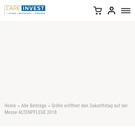
Z
u
m
I
n
h
a
l
t
s
p
r
i
n
g
e
Home
»
Alle Beiträge
»
Gröhe eröffnet den Zukunftstag auf der
n
Messe ALTENPFLEGE 2018