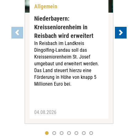
Allgemein
All
Niederbayern:
DAK
Kreisseniorenheim in
Pr
Reisbach wird erweitert
Ko
In Reisbach im Landkreis
Die
Dingolfing-Landau soll das
Gesu
Kreisseniorenheim St. Josef
Jah
umgebaut und erweitert werden.
Alle
Das Land steuert hierzu eine
Kra
Förderung in Höhe von knapp 5
Kass
Millionen Euro bei.
insg
Euro
04.08.2026
31.