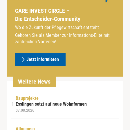
CARE INVEST CIRCLE –
Die Entscheider-Community
Wo die Zukunft der Pflegewirtschaft entsteht
Gehören Sie als Member zur Informations-Elite mit
zahlreichen Vorteilen!
Jetzt informieren
Weitere News
Bauprojekte
Esslingen setzt auf neue Wohnformen
07.08.2026
Allgemein