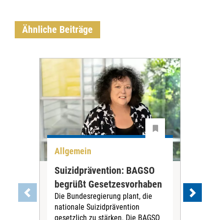
Ähnliche Beiträge
Allgemein
All
Suizidprävention: BAGSO
Deb
begrüßt Gesetzesvorhaben
Dia
Die Bundesregierung plant, die
Ste
nationale Suizidprävention
„Ein
gesetzlich zu stärken. Die BAGSO