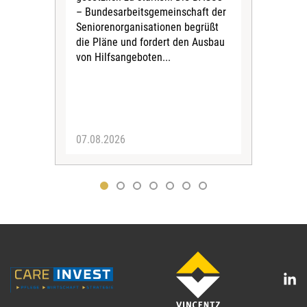
zum 
– Bundesarbeitsgemeinschaft der
Fac
Seniorenorganisationen begrüßt
soz
die Pläne und fordert den Ausbau
Wehr
von Hilfsangeboten...
Sabi
der 
07.08.2026
07.