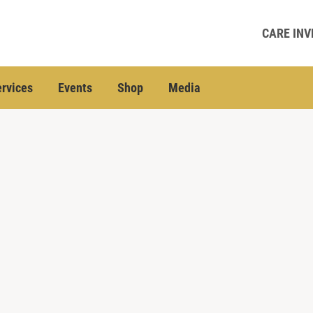
CARE INV
rvices
Events
Shop
Media