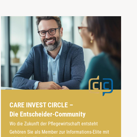
CARE INVEST CIRCLE –
Die Entscheider-Community
Wo die Zukunft der Pflegewirtschaft entsteht
Gehören Sie als Member zur Informations-Elite mit