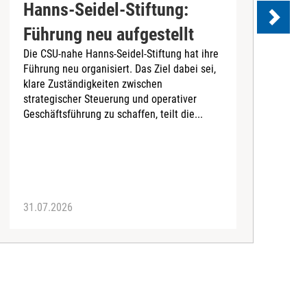
Hanns-Seidel-Stiftung:
Führung neu aufgestellt
Die CSU-nahe Hanns-Seidel-Stiftung hat ihre
Führung neu organisiert. Das Ziel dabei sei,
D
klare Zuständigkeiten zwischen
B
strategischer Steuerung und operativer
L
Geschäftsführung zu schaffen, teilt die...
G
r
Z
d
31.07.2026
2