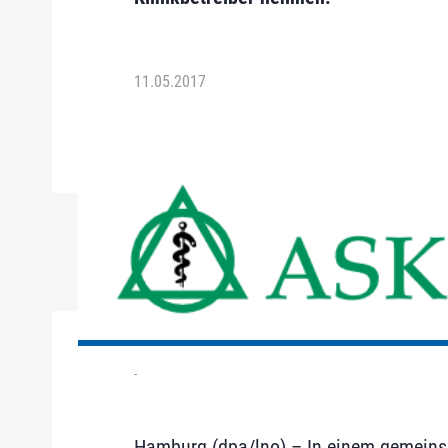
11.05.2017
-
Hamburg (dpa/lno) – In einem gemeins