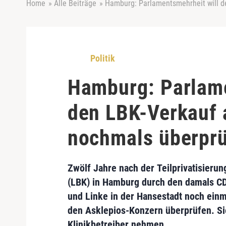
Home
»
Alle Beiträge
»
Hamburg: Parlamentsmehrheit will d
Politik
Hamburg: Parlame
den LBK-Verkauf 
nochmals überpr
Zwölf Jahre nach der
Teilprivatisieru
(LBK)
in Hamburg durch den damals CD
und Linke in der Hansestadt noch ein
den
Asklepios-Konzern
überprüfen. Si
Klinikbetreiber
nehmen.