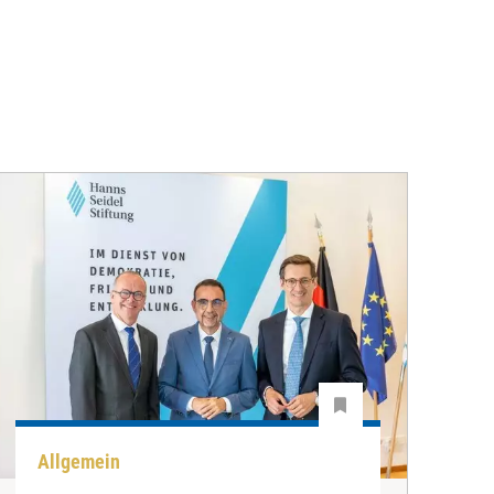
Allgemein
P