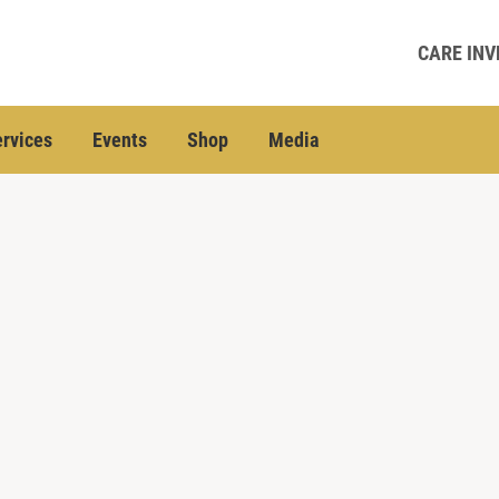
CARE INV
rvices
Events
Shop
Media