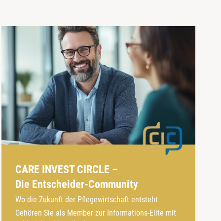
CARE INVEST CIRCLE –
Die Entscheider-Community
Wo die Zukunft der Pflegewirtschaft entsteht
Gehören Sie als Member zur Informations-Elite mit