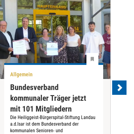
Allgemein
U
Bundesverband
kommunaler Träger jetzt
e
mit 101 Mitgliedern
Die Heiliggeist-Bürgerspital-Stiftung Landau
D
a.d.Isar ist dem Bundesverband der
C
kommunalen Senioren- und
T