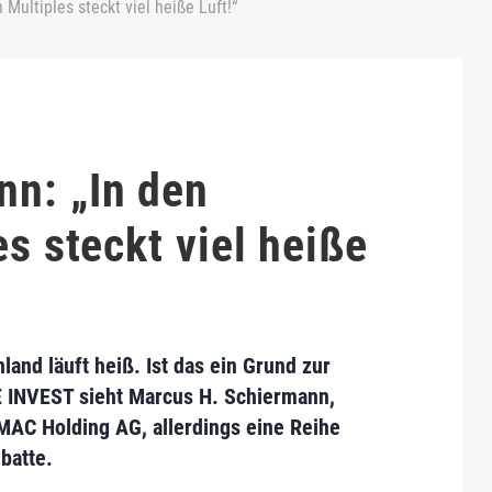
Multiples steckt viel heiße Luft!“
n: „In den
es steckt viel heiße
hland
läuft heiß. Ist das ein Grund zur
E INVEST sieht
Marcus H. Schiermann
,
MAC Holding AG
, allerdings eine Reihe
batte.