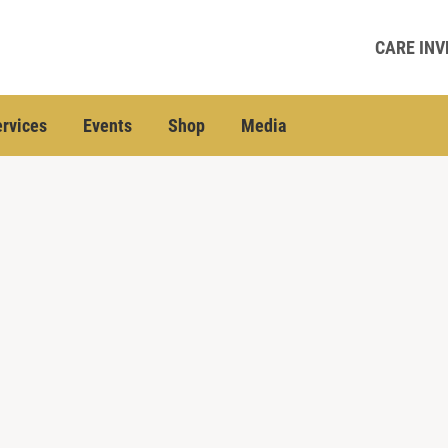
CARE INV
rvices
Events
Shop
Media