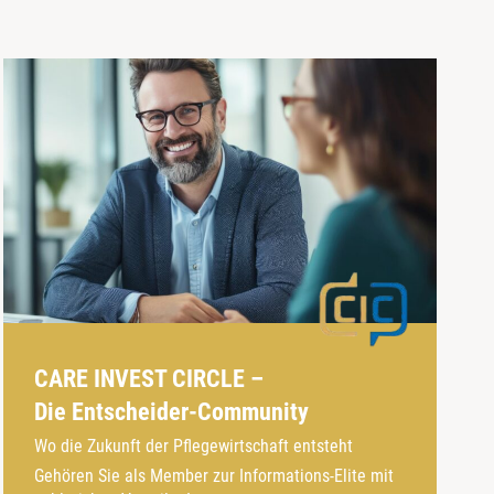
CARE INVEST CIRCLE –
Die Entscheider-Community
Wo die Zukunft der Pflegewirtschaft entsteht
Gehören Sie als Member zur Informations-Elite mit