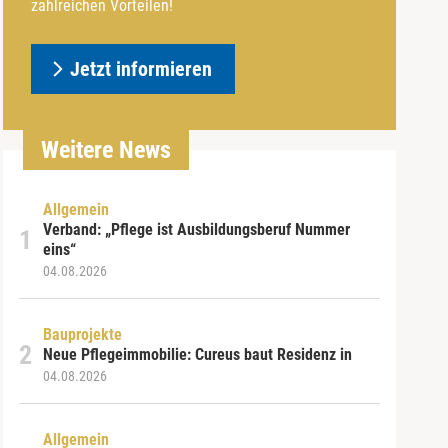
zahlreichen Vorteilen!
Jetzt informieren
Weitere News
Allgemein
Verband: „Pflege ist Ausbildungsberuf Nummer
eins“
04.08.2026
Bauprojekte
Neue Pflegeimmobilie: Cureus baut Residenz in
04.08.2026
Allgemein