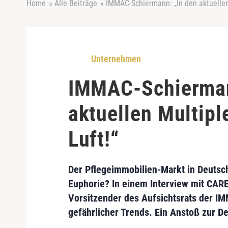
Home
»
Alle Beiträge
»
IMMAC-Schiermann: „In den aktuellen 
Unternehmen
IMMAC-Schierman
aktuellen Multipl
Luft!“
Der
Pflegeimmobilien-Markt in Deutsc
Euphorie? In einem Interview mit CAR
Vorsitzender des Aufsichtsrats der
IM
gefährlicher Trends. Ein
Anstoß zur De