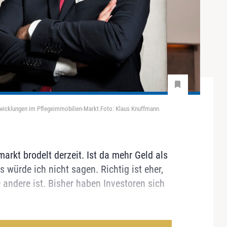
wicklungen im Pflegeimmobilien-Markt.Foto: Klaus Knuffmann
arkt brodelt derzeit. Ist da mehr Geld als
würde ich nicht sagen. Richtig ist eher,
e andere ist. Bisher haben Investoren sich