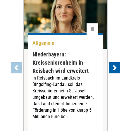
Allgemein
All
Niederbayern:
DAK
Kreisseniorenheim in
Pr
Reisbach wird erweitert
Ko
In Reisbach im Landkreis
Die
Dingolfing-Landau soll das
Gesu
Kreisseniorenheim St. Josef
Jah
umgebaut und erweitert werden.
Alle
Das Land steuert hierzu eine
Kra
Förderung in Höhe von knapp 5
Kass
Millionen Euro bei.
insg
Euro