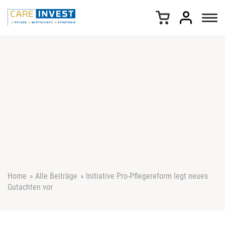
Z
u
m
I
n
h
a
l
t
s
p
r
i
n
g
e
Home
»
Alle Beiträge
»
Initiative Pro-Pflegereform legt neues
n
Gutachten vor