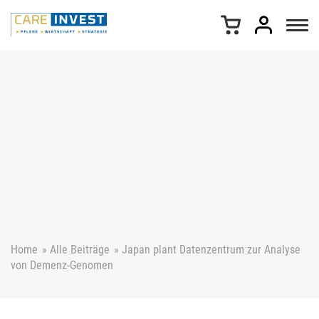
Z
u
m
I
n
h
a
l
t
s
p
r
i
n
g
e
Home
»
Alle Beiträge
»
Japan plant Datenzentrum zur Analyse
n
von Demenz-Genomen