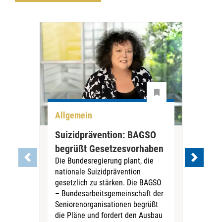
Allgemein
All
Suizidprävention: BAGSO
Deb
begrüßt Gesetzesvorhaben
Dia
Die Bundesregierung plant, die
Ste
nationale Suizidprävention
„Ein
gesetzlich zu stärken. Die BAGSO
zum 
– Bundesarbeitsgemeinschaft der
Fac
Seniorenorganisationen begrüßt
soz
die Pläne und fordert den Ausbau
Wehr