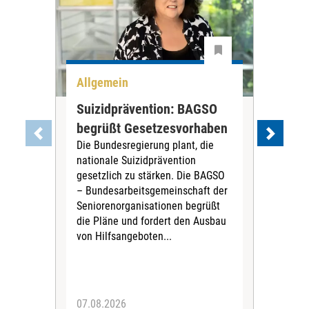
Allgemein
Ma
Suizidprävention: BAGSO
Al
begrüßt Gesetzesvorhaben
Neu
Die Bundesregierung plant, die
Ins
nationale Suizidprävention
bes
gesetzlich zu stärken. Die BAGSO
Das
– Bundesarbeitsgemeinschaft der
am 1
Seniorenorganisationen begrüßt
Ins
die Pläne und fordert den Ausbau
Ver
von Hilfsangeboten...
Neu
Rech
von 
07.08.2026
20.