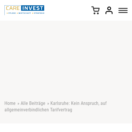
Z
u
m
I
n
h
a
l
t
s
p
r
i
n
g
e
Home
»
Alle Beiträge
»
Karlsruhe: Kein Anspruch, auf
n
allgemeinverbindlichen Tarifvertrag