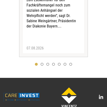
Fachkräftemangel noch zum
Krei
sozialen Anhängsel der
umg
Wehrpflicht werden“, sagt Dr.
Das 
Sabine Weingärtner, Präsidentin
För
der Diakonie Bayern....
Mill
07.08.2026
04.