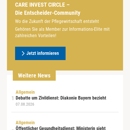
CARE INVEST CIRCLE –
Die Entscheider-Community
Wo die Zukunft der Pflegewirtschaft entsteht
Gehören Sie als Member zur Informations-Elite mit
zahlreichen Vorteilen!
Jetzt informieren
Weitere News
Allgemein
Debatte um Zivildienst: Diakonie Bayern bezieht
07.08.2026
Allgemein
Öffentlicher Gesundheitsdienst: Ministerin sieht