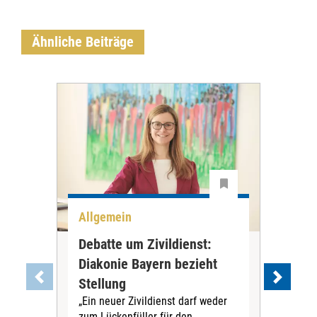
Ähnliche Beiträge
Allgemein
All
Debatte um Zivildienst:
Nie
Diakonie Bayern bezieht
Kre
Stellung
Rei
„Ein neuer Zivildienst darf weder
In R
zum Lückenfüller für den
Ding