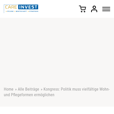
Z
u
m
I
n
h
a
l
t
s
p
r
i
n
g
e
Home
»
Alle Beiträge
»
Kongress: Politik muss vielfältige Wohn-
n
und Pflegeformen ermöglichen