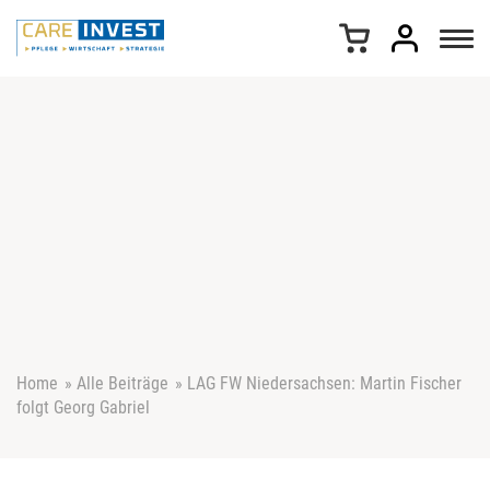
Z
u
m
I
n
h
a
l
t
s
p
r
i
n
g
e
Home
»
Alle Beiträge
»
LAG FW Niedersachsen: Martin Fischer
n
folgt Georg Gabriel