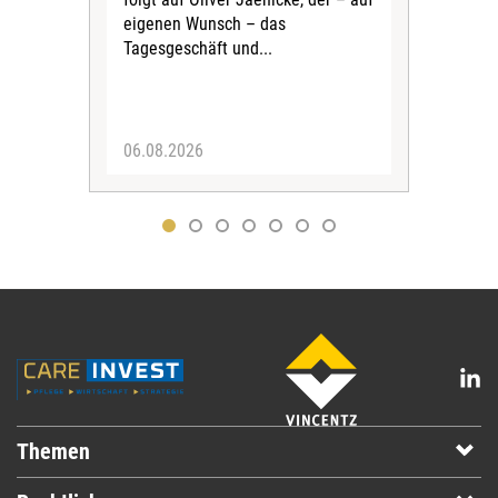
Vors
eigenen Wunsch – das
Ste
Tagesgeschäft und...
den 
Vors
06.08.2026
05.
Themen