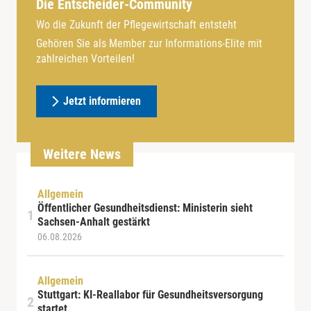
Die Entscheider-Community
Wo die Zukunft der Pflegewirtschaft entsteht
Gehören Sie als Member zur Informations-Elite mit
zahlreichen Vorteilen!
Jetzt informieren
Weitere News
Allgemein
Öffentlicher Gesundheitsdienst: Ministerin sieht
Sachsen-Anhalt gestärkt
06.08.2026
Allgemein
Stuttgart: KI-Reallabor für Gesundheitsversorgung
startet