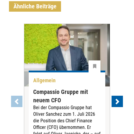
Ähnliche Beiträge
Allgemein
All
Compassio Gruppe mit
Car
neuem CFO
Vor
Bei der Compassio Gruppe hat
ger
Oliver Sanchez zum 1. Juli 2026
Der 
die Position des Chief Finance
Nac
Officer (CFO) übernommen. Er
202
folgt auf Oliver Jaenicke, der – auf