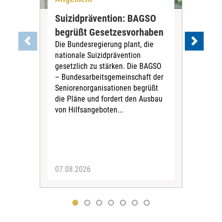
Suizidprävention: BAGSO
Deb
begrüßt Gesetzesvorhaben
Dia
Die Bundesregierung plant, die
Ste
nationale Suizidprävention
„Ein
gesetzlich zu stärken. Die BAGSO
zum 
– Bundesarbeitsgemeinschaft der
Fac
Seniorenorganisationen begrüßt
soz
die Pläne und fordert den Ausbau
Wehr
von Hilfsangeboten...
Sabi
der 
07.08.2026
07.