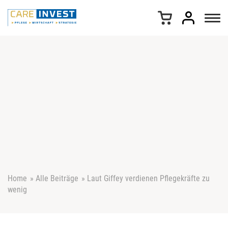
Z
u
m
I
n
h
a
l
t
s
p
r
i
n
g
e
Home
»
Alle Beiträge
»
Laut Giffey verdienen Pflegekräfte zu
n
wenig