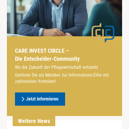
CARE INVEST CIRCLE –
Die Entscheider-Community
Wo die Zukunft der Pflegewirtschaft entsteht
Gehören Sie als Member zur Informations-Elite mit
zahlreichen Vorteilen!
Jetzt informieren
Weitere News