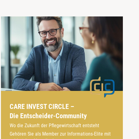
CARE INVEST CIRCLE –
Die Entscheider-Community
Wo die Zukunft der Pflegewirtschaft entsteht
Gehören Sie als Member zur Informations-Elite mit