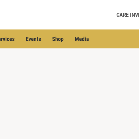
CARE INV
rvices
Events
Shop
Media