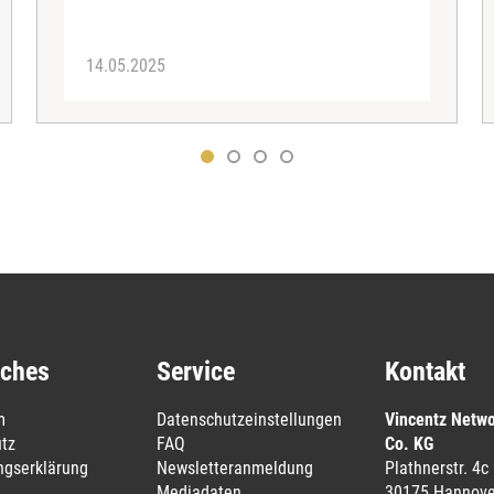
14.05.2025
iches
Service
Kontakt
m
Datenschutzeinstellungen
Vincentz Netw
tz
FAQ
Co. KG
ungserklärung
Newsletteranmeldung
Plathnerstr. 4c
Mediadaten
30175 Hannove