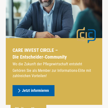
CARE INVEST CIRCLE –
Die Entscheider-Community
Wo die Zukunft der Pflegewirtschaft entsteht
Gehören Sie als Member zur Informations-Elite mit
zahlreichen Vorteilen!
Jetzt informieren