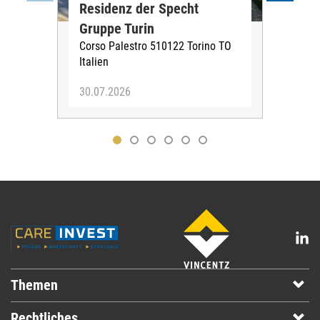
Residenz der Specht
Fra
Gruppe Turin
Rad
Corso Palestro 510122 Torino TO
Radi
Italien
65 
30.07.2026
23.
Themen
Rechtliches