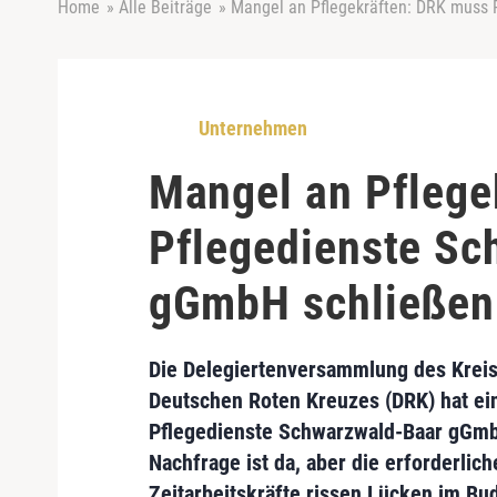
Home
»
Alle Beiträge
»
Mangel an Pflegekräften: DRK muss 
Unternehmen
Mangel an Pflege
Pflegedienste Sc
gGmbH schließen
Die Delegiertenversammlung des Krei
Deutschen Roten Kreuzes (DRK)
hat ei
Pflegedienste Schwarzwald-Baar gGm
Nachfrage ist da, aber die
erforderlich
Zeitarbeitskräfte rissen Lücken im Bu