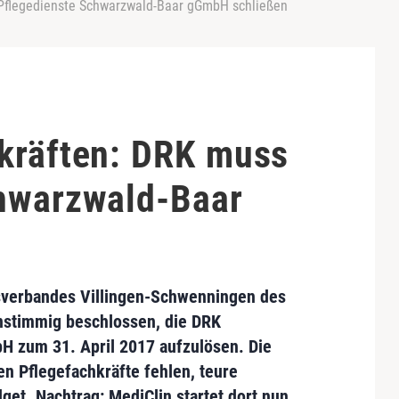
Pflegedienste Schwarzwald-Baar gGmbH schließen
kräften: DRK muss
hwarzwald-Baar
sverbandes Villingen-Schwenningen des
nstimmig beschlossen, die
DRK
bH
zum 31. April 2017
aufzulösen
. Die
en Pflegefachkräfte fehlen
, teure
dget. Nachtrag:
MediClin
startet dort nun