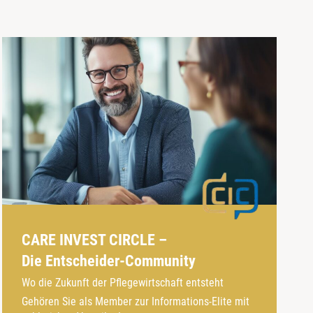
CARE INVEST CIRCLE –
Die Entscheider-Community
Wo die Zukunft der Pflegewirtschaft entsteht
Gehören Sie als Member zur Informations-Elite mit