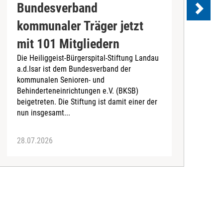
Bundesverband
kommunaler Träger jetzt
e
mit 101 Mitgliedern
Die Heiliggeist-Bürgerspital-Stiftung Landau
D
a.d.Isar ist dem Bundesverband der
C
kommunalen Senioren- und
T
Behinderteneinrichtungen e.V. (BKSB)
„
beigetreten. Die Stiftung ist damit einer der
e
nun insgesamt...
28.07.2026
2