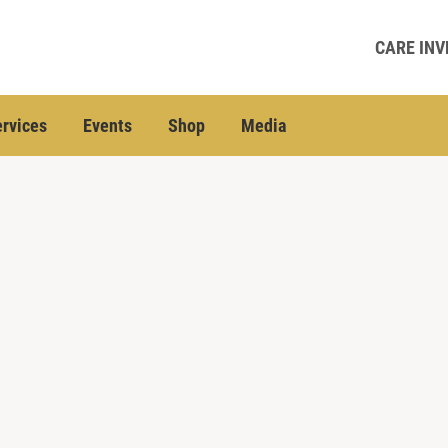
CARE INV
rvices
Events
Shop
Media