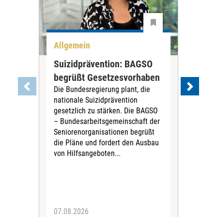
Allgemein
All
Suizidprävention: BAGSO
Deb
begrüßt Gesetzesvorhaben
Dia
Die Bundesregierung plant, die
Ste
nationale Suizidprävention
„Ein
gesetzlich zu stärken. Die BAGSO
zum 
– Bundesarbeitsgemeinschaft der
Fac
Seniorenorganisationen begrüßt
soz
die Pläne und fordert den Ausbau
Wehr
von Hilfsangeboten...
Sabi
der 
07.08.2026
07.