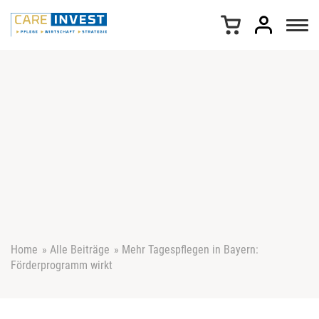
Z
u
m
I
n
h
a
l
t
s
p
r
i
n
g
e
Home
»
Alle Beiträge
»
Mehr Tagespflegen in Bayern:
n
Förderprogramm wirkt