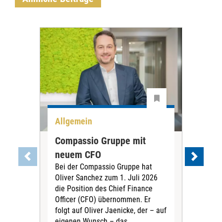
Allgemein
All
Compassio Gruppe mit
Car
neuem CFO
Vor
Bei der Compassio Gruppe hat
ger
Oliver Sanchez zum 1. Juli 2026
Der 
die Position des Chief Finance
Nac
Officer (CFO) übernommen. Er
202
folgt auf Oliver Jaenicke, der – auf
Vors
eigenen Wunsch – das