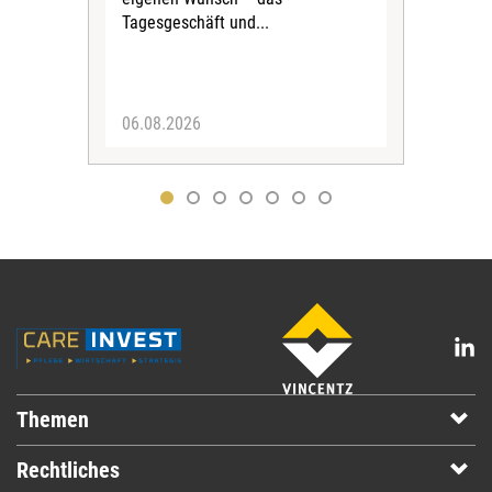
Ste
Tagesgeschäft und...
den 
Vors
06.08.2026
05.
Themen
Rechtliches