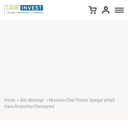
Z
u
m
I
n
h
a
l
t
s
p
r
i
n
g
e
Home
»
Alle Beiträge
»
Misereor-Chef Pirmin Spiegel erhält
n
Hans-Rosenthal-Ehrenpreis