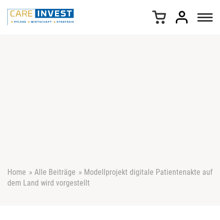
Z
u
m
I
n
h
a
l
t
s
p
r
i
n
g
e
Home
»
Alle Beiträge
»
Modellprojekt digitale Patientenakte auf
n
dem Land wird vorgestellt