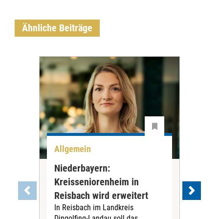
Ähnliche Beiträge
Allgemein
All
Niederbayern:
DAK
Kreisseniorenheim in
Pr
Reisbach wird erweitert
Ko
In Reisbach im Landkreis
Die
Dingolfing-Landau soll das
Gesu