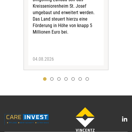
Kreisseniorenheim St. Josef
Jah
umgebaut und erweitert werden.
Alle
Das Land steuert hierzu eine
Kra
Förderung in Höhe von knapp 5
Kass
Millionen Euro bei.
insg
Euro
04.08.2026
31.