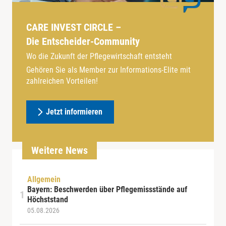
CARE INVEST CIRCLE –
Die Entscheider-Community
Wo die Zukunft der Pflegewirtschaft entsteht
Gehören Sie als Member zur Informations-Elite mit
zahlreichen Vorteilen!
Jetzt informieren
Weitere News
Allgemein
Bayern: Beschwerden über Pflegemissstände auf
Höchststand
05.08.2026