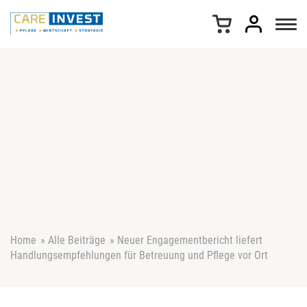
Z
u
m
I
n
h
a
l
t
s
p
r
i
n
g
e
Home
»
Alle Beiträge
»
Neuer Engagementbericht liefert
n
Handlungsempfehlungen für Betreuung und Pflege vor Ort