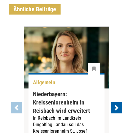
Ähnliche Beiträge
Allgemein
All
Niederbayern:
DAK
Kreisseniorenheim in
Pr
Reisbach wird erweitert
Ko
In Reisbach im Landkreis
Die
Dingolfing-Landau soll das
Gesu
Kreisseniorenheim St. Josef
Jah