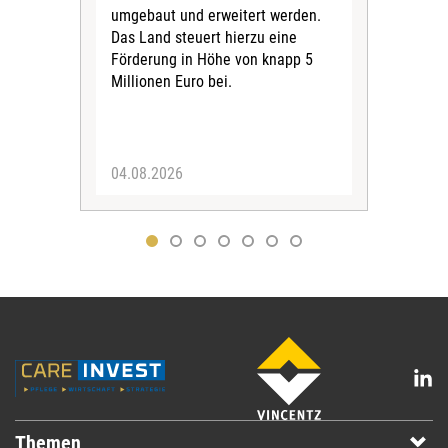
umgebaut und erweitert werden.
Alle
Das Land steuert hierzu eine
Kra
Förderung in Höhe von knapp 5
Kass
Millionen Euro bei.
insg
Euro
04.08.2026
31.
Themen