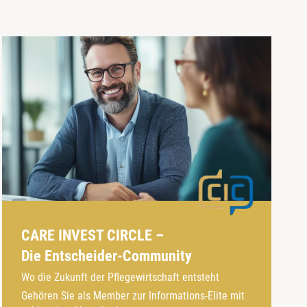
CARE INVEST CIRCLE –
Die Entscheider-Community
Wo die Zukunft der Pflegewirtschaft entsteht
Gehören Sie als Member zur Informations-Elite mit