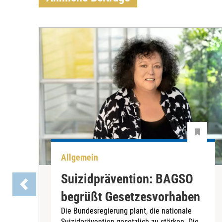
Allgemein
Suizidprävention: BAGSO
begrüßt Gesetzesvorhaben
Die Bundesregierung plant, die nationale
Suizidprävention gesetzlich zu stärken. Die