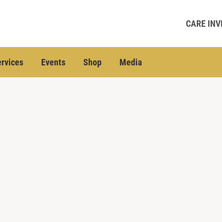
CARE INV
rvices
Events
Shop
Media