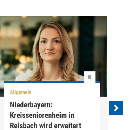
Allgemein
A
Niederbayern:
Kreisseniorenheim in
Reisbach wird erweitert