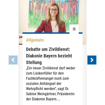
Allgemein
All
Debatte um Zivildienst:
Nie
Diakonie Bayern bezieht
Kre
Stellung
Rei
„Ein neuer Zivildienst darf weder
In R
zum Lückenfüller für den
Ding
Fachkräftemangel noch zum
Krei
sozialen Anhängsel der
umg
Wehrpflicht werden“, sagt Dr.
Das 
Sabine Weingärtner, Präsidentin
För
der Diakonie Bayern....
Mill