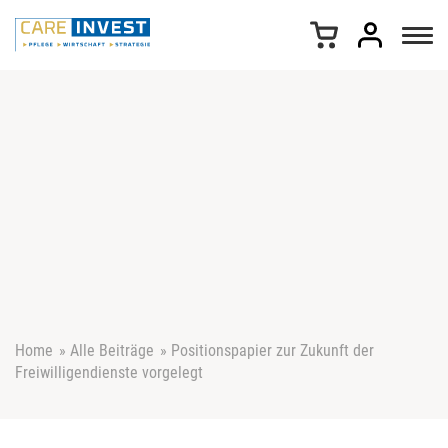
Z
u
m
I
n
h
a
l
t
s
p
r
i
n
g
e
Home
»
Alle Beiträge
»
Positionspapier zur Zukunft der
n
Freiwilligendienste vorgelegt