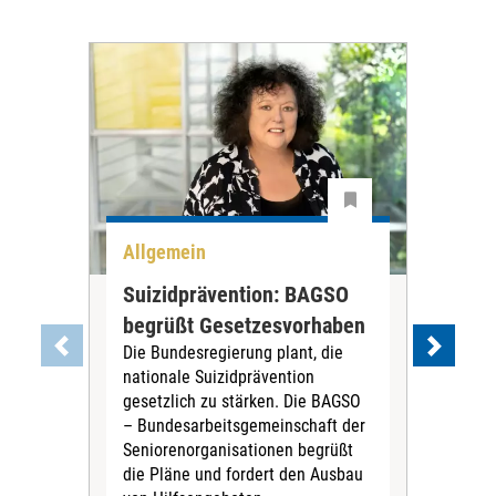
Allgemein
All
Suizidprävention: BAGSO
Deb
begrüßt Gesetzesvorhaben
Dia
Die Bundesregierung plant, die
Ste
nationale Suizidprävention
„Ein
gesetzlich zu stärken. Die BAGSO
zum 
– Bundesarbeitsgemeinschaft der
Fac
Seniorenorganisationen begrüßt
soz
die Pläne und fordert den Ausbau
Wehr