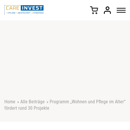
Z
u
m
I
n
h
a
l
t
s
p
r
i
n
g
e
Home
»
Alle Beiträge
»
Programm „Wohnen und Pflege im Alter“
n
fördert rund 30 Projekte