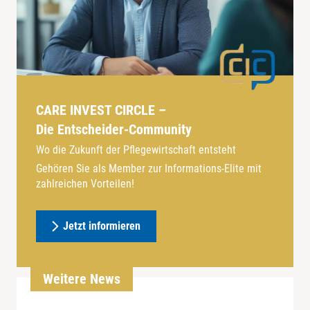
CARE INVEST CIRCLE –
Die Entscheider-Community
Wo die Zukunft der Pflegewirtschaft entsteht
Gehören Sie als Member zur Informations-Elite mit
zahlreichen Vorteilen!
Jetzt informieren
Weitere News