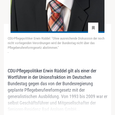
CDU-Pflegepolitiker Erwin Rüddel: "Ohne ausreichende Diskussion der noch
nicht vorliegenden Verordnungen wird der Bundestag nicht über das
Pflegeberufereformgesetz abstimmen."
-
CDU-Pflegepolitiker Erwin Rüddel gilt als einer der
Wortführer in der Unionsfraktion im Deutschen
Bundestag gegen das von der Bundesregierung
geplante Pflegeberufereformgesetz mit der
generalistischen Ausbildung. Von 1993 bis 2009 war er
selbst Geschäftsführer und Mitgesellschafter der
Senioren-Residenz Bad Arolsen GmbH...