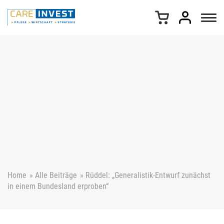
Z
u
m
I
n
h
a
l
t
s
p
r
i
n
g
e
Home
»
Alle Beiträge
»
Rüddel: „Generalistik-Entwurf zunächst
n
in einem Bundesland erproben“