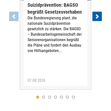
Suizidprävention: BAGSO
Deb
begrüßt Gesetzesvorhaben
Dia
Die Bundesregierung plant, die
Ste
nationale Suizidprävention
„Ein
gesetzlich zu stärken. Die BAGSO
zum 
– Bundesarbeitsgemeinschaft der
Fac
Seniorenorganisationen begrüßt
soz
die Pläne und fordert den Ausbau
Wehr
von Hilfsangeboten...
Sabi
der 
07.08.2026
07.