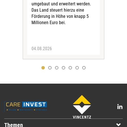
umgebaut und erweitert werden.
Alle
Das Land steuert hierzu eine
Kra
Förderung in Höhe von knapp 5
Kass
Millionen Euro bei.
insg
Euro
04.08.2026
31.
Themen