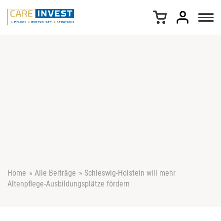
Z
u
m
I
n
h
a
l
t
s
p
r
i
n
g
e
Home
»
Alle Beiträge
»
Schleswig-Holstein will mehr
n
Altenpflege-Ausbildungsplätze fördern