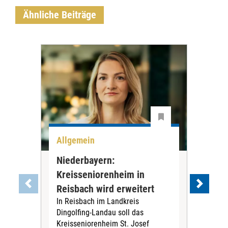
Ähnliche Beiträge
Allgemein
All
Niederbayern:
DAK
Kreisseniorenheim in
Pr
Reisbach wird erweitert
Ko
In Reisbach im Landkreis
Die
Dingolfing-Landau soll das
Gesu
Kreisseniorenheim St. Josef
Jah