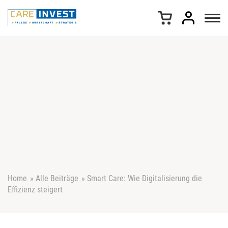
Z
u
m
I
n
h
a
l
t
s
p
r
i
n
g
e
Home
»
Alle Beiträge
»
Smart Care: Wie Digitalisierung die
n
Effizienz steigert