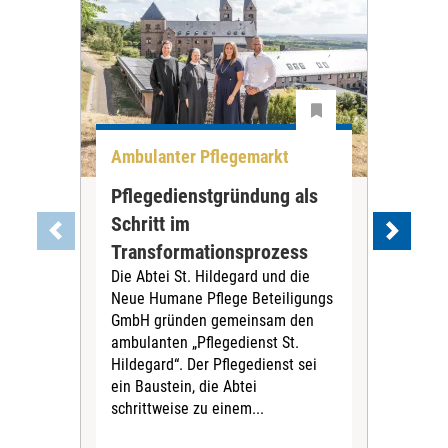
Ambulanter Pflegemarkt
Unt
Pflegedienstgründung als
AWO
Schritt im
Eig
Der 
Transformationsprozess
Krei
Die Abtei St. Hildegard und die
Biel
Neue Humane Pflege Beteiligungs
Amts
GmbH gründen gemeinsam den
Dur
ambulanten „Pflegedienst St.
Eig
Hildegard“. Der Pflegedienst sei
bean
ein Baustein, die Abtei
Verf
schrittweise zu einem...