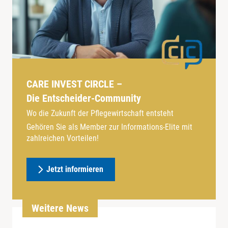
CARE INVEST CIRCLE –
Die Entscheider-Community
Wo die Zukunft der Pflegewirtschaft entsteht
Gehören Sie als Member zur Informations-Elite mit
zahlreichen Vorteilen!
Jetzt informieren
Weitere News