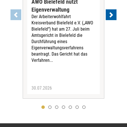
AWO Bielefeld nutzt
Nür
Eigenverwaltung
Trä
Der Arbeiterwohlfahrt
zu
Kreisverband Bielefeld e.V. („AWO
Die
Bielefeld“) hat am 27. Juli beim
wird
Amtsgericht in Bielefeld die
der
Durchführung eines
zus
Eigenverwaltungsverfahrens
der
beantragt. Das Gericht hat das
vor 
Verfahren...
werd
30.07.2026
29.