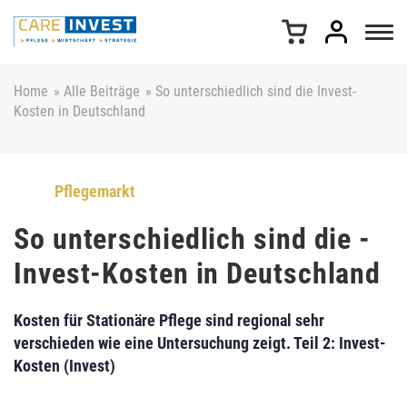
Z
u
m
I
n
Home
»
Alle Beiträge
»
So unterschiedlich sind die ­Invest-
h
Kosten in Deutschland
a
l
t
s
Pflegemarkt
p
r
So unterschiedlich sind die ­
i
Invest-Kosten in Deutschland
n
g
e
Kosten für Stationäre Pflege sind regional sehr
n
verschieden wie eine Untersuchung zeigt. Teil 2: Invest-
Kosten (Invest)